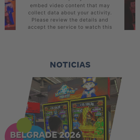
embed video content that may
collect data about your activity.
Please review the details and
accept the service to watch this
video.
MORE INFORMATION
NOTICIAS
ACCEPT
powered by
Usercentrics Consent
Management Platform