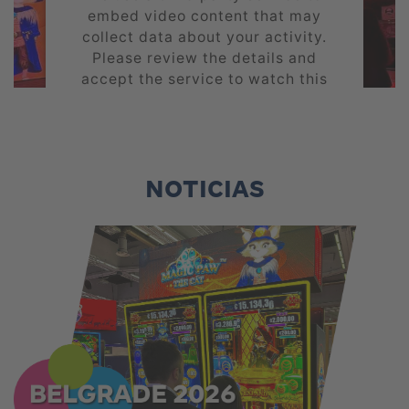
embed video content that may
collect data about your activity.
Please review the details and
accept the service to watch this
video.
MORE INFORMATION
NOTICIAS
ACCEPT
powered by
Usercentrics Consent
Management Platform